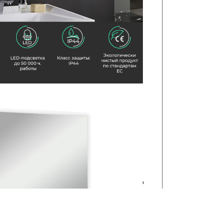
ьный алюминиевый профиль элегантно